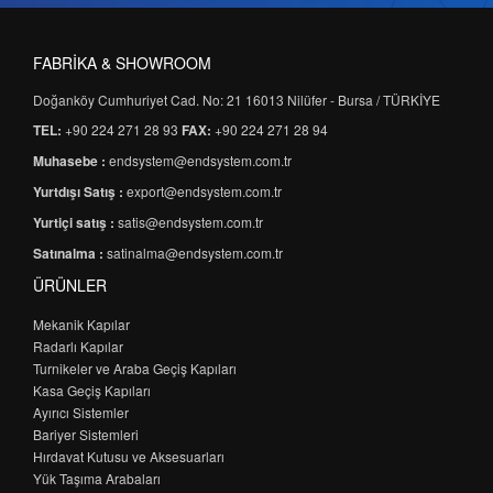
FABRİKA & SHOWROOM
Doğanköy Cumhuriyet Cad. No: 21 16013 Nilüfer - Bursa / TÜRKİYE
TEL:
+90 224 271 28 93
FAX:
+90 224 271 28 94
Muhasebe :
endsystem@endsystem.com.tr
Yurtdışı Satış :
export@endsystem.com.tr
Yurtiçi satış :
satis@endsystem.com.tr
Satınalma :
satinalma@endsystem.com.tr
ÜRÜNLER
Mekanik Kapılar
Radarlı Kapılar
Turnikeler ve Araba Geçiş Kapıları
Kasa Geçiş Kapıları
Ayırıcı Sistemler
Bariyer Sistemleri
Hırdavat Kutusu ve Aksesuarları
Yük Taşıma Arabaları