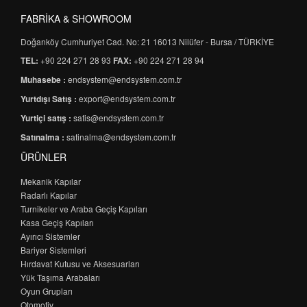
FABRİKA & SHOWROOM
Doğanköy Cumhuriyet Cad. No: 21 16013 Nilüfer - Bursa / TÜRKİYE
TEL:
+90 224 271 28 93
FAX:
+90 224 271 28 94
Muhasebe :
endsystem@endsystem.com.tr
Yurtdışı Satış :
export@endsystem.com.tr
Yurtiçi satış :
satis@endsystem.com.tr
Satınalma :
satinalma@endsystem.com.tr
ÜRÜNLER
Mekanik Kapılar
Radarlı Kapılar
Turnikeler ve Araba Geçiş Kapıları
Kasa Geçiş Kapıları
Ayırıcı Sistemler
Bariyer Sistemleri
Hırdavat Kutusu ve Aksesuarları
Yük Taşıma Arabaları
Oyun Grupları
Otomotiv