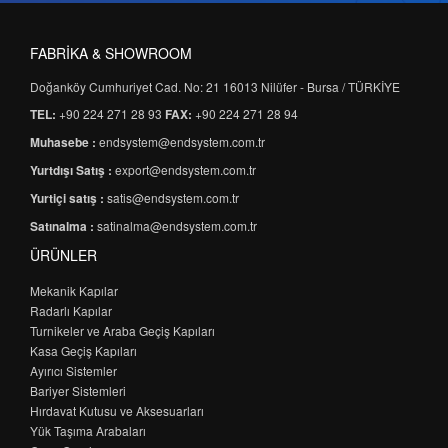
FABRİKA & SHOWROOM
Doğanköy Cumhuriyet Cad. No: 21 16013 Nilüfer - Bursa / TÜRKİYE
TEL:
+90 224 271 28 93
FAX:
+90 224 271 28 94
Muhasebe :
endsystem@endsystem.com.tr
Yurtdışı Satış :
export@endsystem.com.tr
Yurtiçi satış :
satis@endsystem.com.tr
Satınalma :
satinalma@endsystem.com.tr
ÜRÜNLER
Mekanik Kapılar
Radarlı Kapılar
Turnikeler ve Araba Geçiş Kapıları
Kasa Geçiş Kapıları
Ayırıcı Sistemler
Bariyer Sistemleri
Hırdavat Kutusu ve Aksesuarları
Yük Taşıma Arabaları