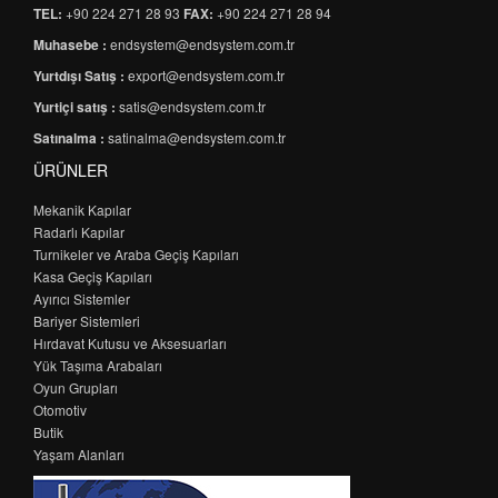
TEL:
+90 224 271 28 93
FAX:
+90 224 271 28 94
Muhasebe :
endsystem@endsystem.com.tr
Yurtdışı Satış :
export@endsystem.com.tr
Yurtiçi satış :
satis@endsystem.com.tr
Satınalma :
satinalma@endsystem.com.tr
ÜRÜNLER
Mekanik Kapılar
Radarlı Kapılar
Turnikeler ve Araba Geçiş Kapıları
Kasa Geçiş Kapıları
Ayırıcı Sistemler
Bariyer Sistemleri
Hırdavat Kutusu ve Aksesuarları
Yük Taşıma Arabaları
Oyun Grupları
Otomotiv
Butik
Yaşam Alanları