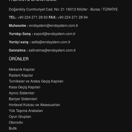
Doğanköy Cumhuriyet Cad. No: 21 16013 Nilüfer - Bursa / TÜRKİYE
TEL:
+90 224 271 28 93
FAX:
+90 224 271 28 94
Muhasebe :
endsystem@endsystem.com.tr
Yurtdışı Satış :
export@endsystem.com.tr
Yurtiçi satış :
satis@endsystem.com.tr
Satınalma :
satinalma@endsystem.com.tr
ÜRÜNLER
Mekanik Kapılar
Radarlı Kapılar
Turnikeler ve Araba Geçiş Kapıları
Kasa Geçiş Kapıları
Ayırıcı Sistemler
Bariyer Sistemleri
Hırdavat Kutusu ve Aksesuarları
Yük Taşıma Arabaları
Oyun Grupları
Otomotiv
Butik