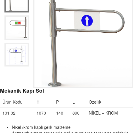
Mekanik Kapı Sol
Ürün Kodu
H
P
L
Özellik
101 02
1070
140
890
NİKEL + KROM
Nikel+krom kaplı çelik malzeme