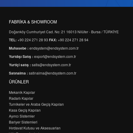
FABRİKA & SHOWROOM
Doğanköy Cumhuriyet Cad. No: 21 16013 Nilüfer - Bursa / TÜRKİYE
TEL:
+90 224 271 28 93
FAX:
+90 224 271 28 94
Muhasebe :
endsystem@endsystem.com.tr
Yurtdışı Satış :
export@endsystem.com.tr
Yurtiçi satış :
satis@endsystem.com.tr
Satınalma :
satinalma@endsystem.com.tr
ÜRÜNLER
Mekanik Kapılar
Radarlı Kapılar
Turnikeler ve Araba Geçiş Kapıları
Kasa Geçiş Kapıları
Ayırıcı Sistemler
Bariyer Sistemleri
Hırdavat Kutusu ve Aksesuarları